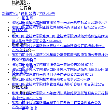
修德砺能
2026-06-22
知行合一
新闻中心
/
通知公告
/
招标公告
招生网
张家口职业技术学院租赁服务单一来源采购中标公告
2026-08-07
就业创业网
张家口职业技术学院正版软件服务采购项目公开招标公告
2026-
合作交流
08-06
张家口职业技术学院张家口职业技术学院运动场外墙保温及附属
设施维修改造更正公告
2026-08-06
修德砺能
张家口职业技术学院数字经济产业学院建设公开招标中标公告
2026-08-05
知行合一
张家口职业技术学院2026年度公寓管理服务政府采购公开招标公
告
2026-08-05
国内合作
张家口职业技术学院租赁服务单一来源公告
2026-07-30
国际合作
张家口职业技术学院张家口职业技术学院运动场外墙保温及附属
校园生活
设施维修改造政府采购项目竞争性磋商公告
2026-07-29
张家口职业技术学院校方责任险项目服务
2026-07-29
张家口职业技术学院财务管理系统功能扩容提升项目询比公告
修德砺能
2026-07-28
知行合一
张家口职业技术学院2026年度消防系统维保及托管服务公开招标
中标公告
2026-07-28
社团活动
张家口职业技术学院博学楼卫生间改造工程竞争性磋商公告
2026-07-28
讲座演出