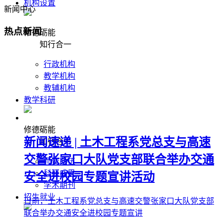
机构设置
新闻中心
热点新闻
修德砺能
知行合一
行政机构
教学机构
教辅机构
教学科研
修德砺能
新闻速递 | 土木工程系党总支与高速
知行合一
交警张家口大队党支部联合举办交通
师资队伍
科研成果
安全进校园专题宣讲活动
学术期刊
招生就业
日前，土木工程系党总支与高速交警张家口大队党支部
联合举办交通安全进校园专题宣讲