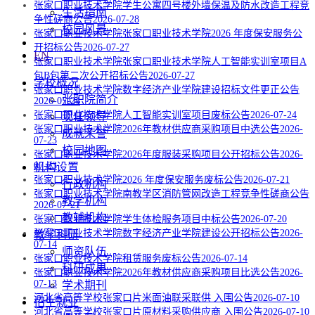
张家口职业技术学院学生公寓四号楼外墙保温及防水改造工程竞
生活指南
争性磋商公告
2026-07-28
校园风景
张家口职业技术学院张家口职业技术学院2026 年度保安服务公
开招标公告
2026-07-27
EN
张家口职业技术学院张家口职业技术学院人工智能实训室项目A
包B包第二次公开招标公告
2026-07-27
学校概况
张家口职业技术学院数字经济产业学院建设招标文件更正公告
张职院简介
2026-07-24
张家口职业技术学院人工智能实训室项目废标公告
2026-07-24
现任领导
张家口职业技术学院2026年教材供应商采购项目中选公告
2026-
成就荣誉
07-23
校园地图
张家口职业技术学院2026年度服装采购项目公开招标公告
2026-
07-23
机构设置
张家口职业技术学院2026 年度保安服务废标公告
2026-07-21
行政机构
张家口职业技术学院南教学区消防管网改造工程竞争性磋商公告
教学机构
2026-07-21
教辅机构
张家口职业技术学院学生体检服务项目中标公告
2026-07-20
张家口职业技术学院数字经济产业学院建设公开招标公告
2026-
教学科研
07-14
师资队伍
张家口职业技术学院租赁服务废标公告
2026-07-14
科研成果
张家口职业技术学院2026年教材供应商采购项目比选公告
2026-
07-13
学术期刊
河北省高等学校张家口片米面油联采联供 入围公告
2026-07-10
招生就业
河北省高等学校张家口片原材料采购供应商 入围公告
2026-07-10