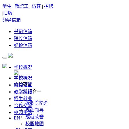
学生
|
教职工
|
访客
|
招聘
|
旧版
领导信箱
书记信箱
院长信箱
纪检信箱
学校概况
学校概况
修德砺能
机构设置
知行合一
教学科研
招生就业
张职院简介
合作交流
现任领导
校园生活
成就荣誉
EN
校园地图