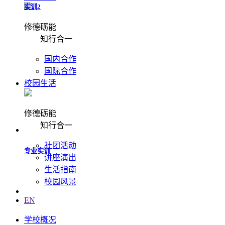
读书日活动
修德砺能
知行合一
国内合作
运动会
国际合作
校园生活
舞龙舞狮
修德砺能
知行合一
社团活动
校园氛围
讲座演出
生活指南
校园风景
EN
诗会朗诵
学校概况