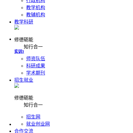
行政机构
教学机构
教辅机构
实训2
教学科研
修德砺能
专业实训
知行合一
师资队伍
科研成果
课堂
学术期刊
招生就业
军训汇演
修德砺能
知行合一
招生网
话剧表演
就业创业网
合作交流