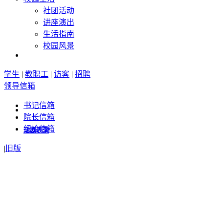
社团活动
学校操场
讲座演出
生活指南
校园风景
校园景色
学生
|
教职工
|
访客
|
招聘
领导信箱
校园景色
书记信箱
院长信箱
纪检信箱
校园风景
|
旧版
学校大门