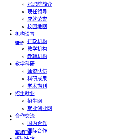
张职院简介
现任领导
礼仪表演
成就荣誉
校园地图
机构设置
合唱团
行政机构
教学机构
教辅机构
教学科研
国旗护卫队
师资队伍
科研成果
学术期刊
一站式学生社区
招生就业
招生网
就业创业网
合作交流
新时代广场
国内合作
国际合作
校园生活