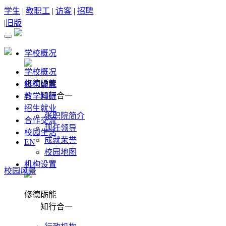
学生
|
教职工
|
访客
|
招聘
|
旧版
学校概况
学校概况
修德砺能
机构设置
知行合一
教学科研
招生就业
张职院简介
合作交流
现任领导
校园生活
成就荣誉
EN
校园地图
机构设置
校园风景
修德砺能
知行合一
实训3