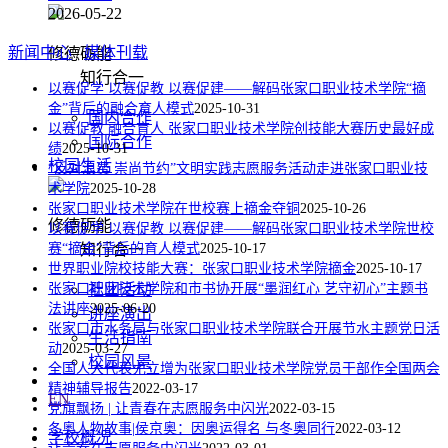
2026-05-22
新闻中心
/
媒体刊载
修德砺能
知行合一
以赛促学 以赛促教 以赛促建——解码张家口职业技术学院“摘
金”背后的融合育人模式
2025-10-31
国内合作
以赛促教 融合育人 张家口职业技术学院创技能大赛历史最好成
国际合作
绩
2025-10-31
校园生活
“反对浪费 崇尚节约”文明实践志愿服务活动走进张家口职业技
术学院
2025-10-28
张家口职业技术学院在世校赛上摘金夺铜
2025-10-26
修德砺能
以赛促学 以赛促教 以赛促建——解码张家口职业技术学院世校
知行合一
赛“摘金”背后的育人模式
2025-10-17
世界职业院校技能大赛：​张家口职业技术学院摘金
2025-10-17
社团活动
张家口职业技术学院和市书协开展“墨润红心 艺守初心”主题书
法讲座
2025-06-20
讲座演出
张家口市水务局与张家口职业技术学院联合开展节水主题党日活
生活指南
动
2025-03-27
校园风景
全国人大代表尤立增为张家口职业技术学院党员干部作全国两会
精神辅导报告
2022-03-17
EN
党旗飘扬 | 让青春在志愿服务中闪光
2022-03-15
冬奥人物故事|侯京奥：因奥运得名 与冬奥同行
2022-03-12
学校概况