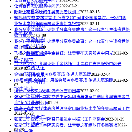
让青春在志愿服务中闪光
2022-03-01
张职院简介
让青春在志愿服务中闪光
2022-02-21
现任领导
睫毛上结出冰珠的冬奥志愿者找到了
2022-02-15
成就荣誉
微视频 | “立青春誓言 赴冰雪之约” 河北外国语学院、张家口职
业技术学院冬奥志愿者发来新春祝福
2022-02-11
校园地图
我在冬奥会现场｜火炬手分享冬奥故事：这一代青年生逢盛世倍
机构设置
感自豪
2022-02-09
行政机构
我在冬奥会现场｜火炬手分享冬奥故事：这一代青年生逢盛世倍
教学机构
感自豪
2022-02-09
教辅机构
飞扬之路冬奥火炬手金铭钰：让青春在志愿服务中闪光
2022-02-
05
教学科研
【飞扬之路】冬奥火炬手金铭钰：让青春在志愿服务中闪光
师资队伍
2022-02-05
科研成果
金铭钰-用微笑服务冬奥赛场 传递志愿温暖
2022-02-04
[冬奥新闻]金铭钰：用微笑服务冬奥赛场 传递志愿温暖
2022-02-
学术期刊
03
招生就业
河北四高校央视春晚演绎冰雪中国年
2022-02-02
招生网
张家口职业技术学院党委书记冯印涛与张家口赛区冬奥志愿者共
就业创业网
迎“冬至”到来
2022-01-29
中央、省主要媒体高度关注张家口职业技术学院冬奥志愿者工作
合作交流
2022-01-29
国内合作
张家口职业技术学院召开推进乡村振兴工作座谈会
2022-01-29
国际合作
张家口职业技术学院志愿者：让青春之花绽放在冬奥赛场
2022-
01-28
校园生活