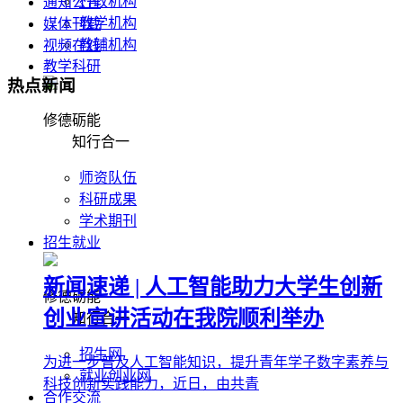
行政机构
通知公告
教学机构
媒体刊载
教辅机构
视频在线
教学科研
热点新闻
修德砺能
知行合一
师资队伍
科研成果
学术期刊
招生就业
新闻速递 | 人工智能助力大学生创新
修德砺能
创业宣讲活动在我院顺利举办
知行合一
招生网
为进一步普及人工智能知识，提升青年学子数字素养与
就业创业网
科技创新实践能力，近日，由共青
合作交流