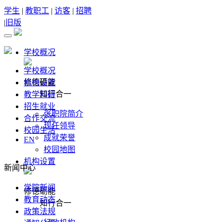
学生
|
教职工
|
访客
|
招聘
|
旧版
学校概况
学校概况
修德砺能
机构设置
知行合一
教学科研
招生就业
张职院简介
合作交流
现任领导
校园生活
成就荣誉
EN
校园地图
机构设置
新闻中心
学院新闻
修德砺能
教育动态
知行合一
政策法规