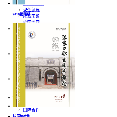
张职院简介
现任领导
成就荣誉
校园地图
机构设置
行政机构
教学机构
2019第四期
教辅机构
教学科研
师资队伍
科研成果
学术期刊
招生就业
招生网
就业创业网
合作交流
国内合作
国际合作
校园生活