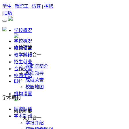
学生
|
教职工
|
访客
|
招聘
|
旧版
学校概况
学校概况
修德砺能
机构设置
知行合一
教学科研
招生就业
张职院简介
合作交流
现任领导
校园生活
成就荣誉
EN
校园地图
机构设置
学术期刊
师资队伍
修德砺能
学术期刊
知行合一
学报介绍