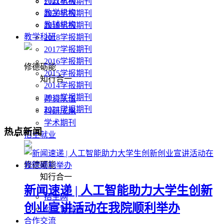
行政机构
2021学报期刊
教学机构
2020学报期刊
教辅机构
2019学报期刊
教学科研
2018学报期刊
2017学报期刊
2016学报期刊
修德砺能
2015学报期刊
知行合一
2014学报期刊
2013学报期刊
师资队伍
2021学报期刊
科研成果
学术期刊
热点新闻
招生就业
修德砺能
知行合一
招生网
就业创业网
合作交流