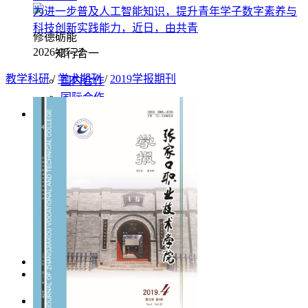
新闻速递 | 人工智能助力大学生创新
修德砺能
创业宣讲活动在我院顺利举办
知行合一
国内合作
为进一步普及人工智能知识，提升青年学子数字素养与
国际合作
科技创新实践能力，近日，由共青
校园生活
2026-05-22
教学科研
/
学术期刊
/
2019学报期刊
修德砺能
知行合一
社团活动
讲座演出
生活指南
校园风景
EN
学校概况